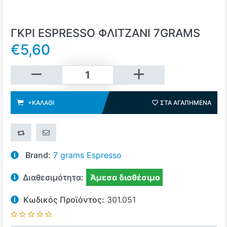
ΓΚΡΙ ESPRESSO ΦΛΙΤΖΑΝΙ 7GRAMS
€5,60
+Καλάθι
+ΚΑΛΆΘΙ
ΣΤΑ ΑΓΑΠΗΜΈΝΑ
ΣΤΑ 
+ΣΎΓΚΡΙΣΗ
ΣΤΕΊΛΤΕ ΤΟ ΣΕ ΈΝΑ ΦΊΛΟ
Brand:
7 grams Espresso
Διαθεσιμότητα:
Άμεσα διαθέσιμο
Κωδικός Προϊόντος:
301.051