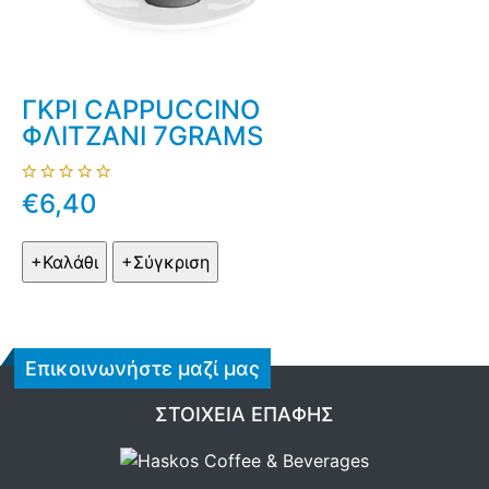
ΓΚΡΙ CAPPUCCINO
ΦΛΙΤΖΑΝΙ 7GRAMS
€6,40
Επικοινωνήστε μαζί μας
ΣΤΟΙΧΕΊΑ ΕΠΑΦΉΣ