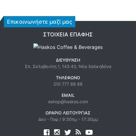
Επικοινωνήστε μαζί μας
ΣΤΟΙΧΕΊΑ ΕΠΑΦΉΣ
ΔΙΕΎΘΥΝΣΗ
Σπ. Σκλαβενίτη 1, 143 43, Νέα Χαλκηδόνα
ΤΗΛΈΦΩΝΟ
210 777 88 88
EMAIL
eshop@haskos.com
ΩΡΆΡΙΟ ΛΕΙΤΟΥΡΓΊΑΣ
Δευ - Παρ / 9:30πμ - 17:30μμ
Facebook
twitter
news rss
youtube