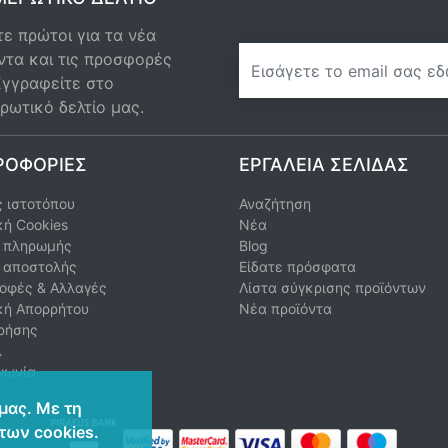
ε πρώτοι για τα νέα
newsletter
ντα και τις προσφορές
Εγγραφείτε στο
ρωτικό δελτίο μας.
ΡΟΦΟΡΊΕΣ
ΕΡΓΑΛΕΊΑ ΣΕΛΊΔΑΣ
 ιστοτόπου
Αναζήτηση
κή Cookies
Νέα
ι πληρωμής
Blog
ι αποστολής
Είδατε πρόσφατα
οφές & Αλλαγές
Λίστα σύγκρισης προϊόντων
κή Απορρήτου
Νέα προϊόντα
ρήσης
λ
νωνία
μας. Με τη
των cookies.