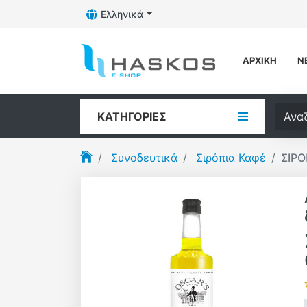
Ελληνικά
Toggle Dropdown
Λογότυπο
ΑΡΧΙΚΉ
Ν
Αναζή
ΚΑΤΗΓΟΡΊΕΣ
Συνοδευτικά
Σιρόπια Καφέ
ΣΙΡ