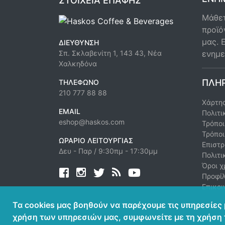
ΣΤΟΙΧΕΊΑ ΕΠΑΦΉΣ
Μάθετ
προϊό
μας. 
ΔΙΕΎΘΥΝΣΗ
ενημε
Σπ. Σκλαβενίτη 1, 143 43, Νέα
Χαλκηδόνα
ΠΛΗ
ΤΗΛΈΦΩΝΟ
210 777 88 88
Χάρτης
EMAIL
Πολιτι
eshop@haskos.com
Τρόπο
Τρόπο
ΩΡΆΡΙΟ ΛΕΙΤΟΥΡΓΊΑΣ
Επιστρ
Δευ - Παρ / 9:30πμ - 17:30μμ
Πολιτι
Όροι χ
Facebook
twitter
news rss
youtube
Προφί
Επικοι
Τα cookies μας βοηθούν να παρέχουμε τις υπηρεσίες 
χρήση των υπηρεσιών μας, συμφωνείτε με τη χρήση 