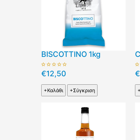
BISCOTTINO 1kg
C
€12,50
€