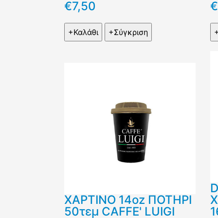
€7,50
€
D
ΧΑΡΤΙΝΟ 14oz ΠΟΤΗΡΙ
Χ
50τεμ CAFFE' LUIGI
1