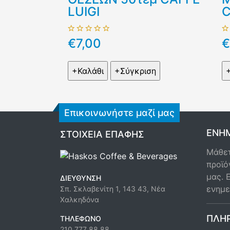
LUIGI
C
€7,00
€
Επικοινωνήστε μαζί μας
ΕΝΗΜ
ΣΤΟΙΧΕΊΑ ΕΠΑΦΉΣ
Μάθετ
προϊό
μας. 
ΔΙΕΎΘΥΝΣΗ
ενημε
Σπ. Σκλαβενίτη 1, 143 43, Νέα
Χαλκηδόνα
ΠΛΗ
ΤΗΛΈΦΩΝΟ
210 777 88 88