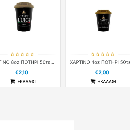
ΧΑΡΤΙΝΟ 8oz ΠΟΤΗΡΙ 50τεμ CAFFE' LUIGI
€2,10
€2,00
+ΚΑΛΆΘΙ
+ΚΑΛΆΘΙ
ADDTOCOMPARELIST
ADDTOCART
ADDTOWISHLIST
ADDTOCOMPAREL
ADDTOCART
ADDTOW