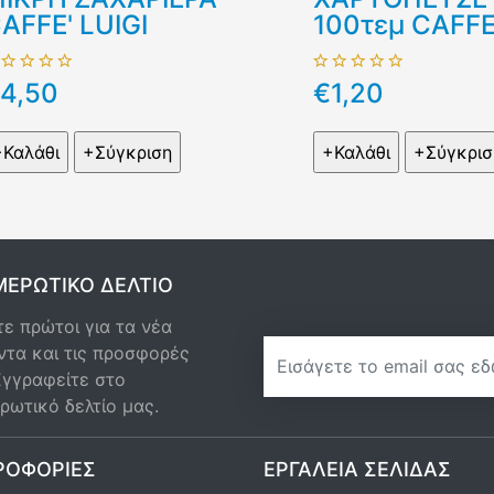
AFFE' LUIGI
100τεμ CAFFE'
4,50
€1,20
ΕΡΩΤΙΚΌ ΔΕΛΤΊΟ
ε πρώτοι για τα νέα
newsletter
ντα και τις προσφορές
Εγγραφείτε στο
ρωτικό δελτίο μας.
ΡΟΦΟΡΊΕΣ
ΕΡΓΑΛΕΊΑ ΣΕΛΊΔΑΣ