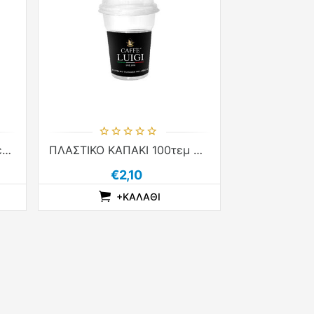
ΧΑΡΤΙΝΟ 4oz ΠΟΤΗΡΙ 50τεμ CAFFE' LUIGI
ΠΛΑΣΤΙΚΟ ΚΑΠΑΚΙ 100τεμ ΜΠΟΜΠΕ CAFFE' LUIGI
€2,10
+ΚΑΛΆΘΙ
IST
ISHLIST
ADDTOCOMPARELIST
ADDTOCART
ADDTOWISHLIST