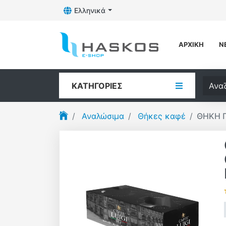
Ελληνικά
Toggle Dropdown
Λογότυπο
ΑΡΧΙΚΉ
Ν
Αναζή
ΚΑΤΗΓΟΡΊΕΣ
Αναλώσιμα
Θήκες καφέ
ΘΗΚΗ Π