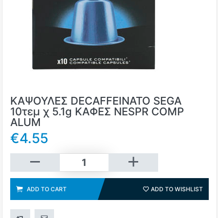
ΚΑΨΟΥΛΕΣ DECAFFEINATO SEGA
10τεμ χ 5.1g ΚΑΦΕΣ NESPR COMP
ALUM
€4.55
Add to cart
ADD TO CART
ADD TO WISHLIST
ADD 
ADD TO COMPARE LIST
EMAIL A FRIEND