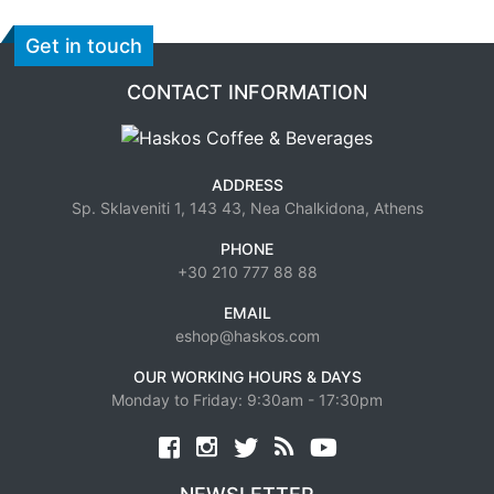
Get in touch
CONTACT INFORMATION
ADDRESS
Sp. Sklaveniti 1, 143 43, Nea Chalkidona, Athens
PHONE
+30 210 777 88 88
EMAIL
eshop@haskos.com
OUR WORKING HOURS & DAYS
Monday to Friday: 9:30am - 17:30pm
Facebook
twitter
news rss
youtube